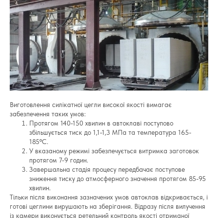
Виготовлення силікатної цегли високої якості вимагає
забезпечення таких умов:
Протягом 140-150 хвилин в автоклаві поступово
збільшується тиск до 1,1-1,3 МПа та температура 165-
185ºС.
У вказаному режимі забезпечується витримка заготовок
протягом 7-9 годин.
Завершальна стадія процесу передбачає поступове
зниження тиску до атмосферного значення протягом 85-95
хвилин.
Тільки після виконання зазначених умов автоклав відкривається, і
готові цеглини вирушають на зберігання. Відразу після вилучення
із камери виконується ретельний контроль якості отриманої