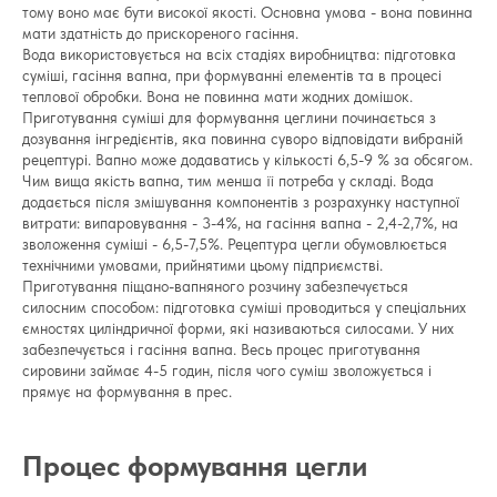
тому воно має бути високої якості. Основна умова - вона повинна
мати здатність до прискореного гасіння.
Вода використовується на всіх стадіях виробництва: підготовка
суміші, гасіння вапна, при формуванні елементів та в процесі
теплової обробки. Вона не повинна мати жодних домішок.
Приготування суміші для формування цеглини починається з
дозування інгредієнтів, яка повинна суворо відповідати вибраній
рецептурі. Вапно може додаватись у кількості 6,5-9 % за обсягом.
Чим вища якість вапна, тим менша її потреба у складі. Вода
додається після змішування компонентів з розрахунку наступної
витрати: випаровування - 3-4%, на гасіння вапна - 2,4-2,7%, на
зволоження суміші - 6,5-7,5%. Рецептура цегли обумовлюється
технічними умовами, прийнятими цьому підприємстві.
Приготування піщано-вапняного розчину забезпечується
силосним способом: підготовка суміші проводиться у спеціальних
ємностях циліндричної форми, які називаються силосами. У них
забезпечується і гасіння вапна. Весь процес приготування
сировини займає 4-5 годин, після чого суміш зволожується і
прямує на формування в прес.
Процес формування цегли