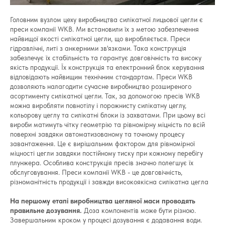
Головним вузлом цеху виробництва силікатної лицьової цегли є
преси компанії WKB. Ми встановили їх з метою забезпечення
найвищої якості силікатної цегли, що виробляється. Преси
гідравлічні, литі з анкерними зв'язками. Така конструкція
забезпечує їх стабільність та гарантує довговічність та високу
якість продукції. Їх конструкція та електронний блок керування
відповідають найвищим технічним стандартам. Преси WKB
дозволяють налагодити сучасне виробництво розширеного
асортименту силікатної цегли. Так, за допомогою пресів WKB
можна виробляти повнотілу і порожнисту силікатну цеглу,
кольорову цеглу та силікатні блоки із захватами. При цьому всі
вироби матимуть чітку геометрію та рівномірну міцність по всій
поверхні завдяки автоматизованому та точному процесу
завантаження. Це є вирішальним фактором для рівномірної
міцності цегли завдяки постійному тиску при кожному перебігу
плунжера. Особлива конструкція пресів значно полегшує їх
обслуговування. Преси компанії WKB - це довговічність,
різноманітність продукції і завжди високоякісна силікатна цегла
На першому етапі виробництва
цегляної маси проводять
правильне дозування.
Доза компонентів може бути різною.
Завершальним кроком у процесі дозування є додавання води.