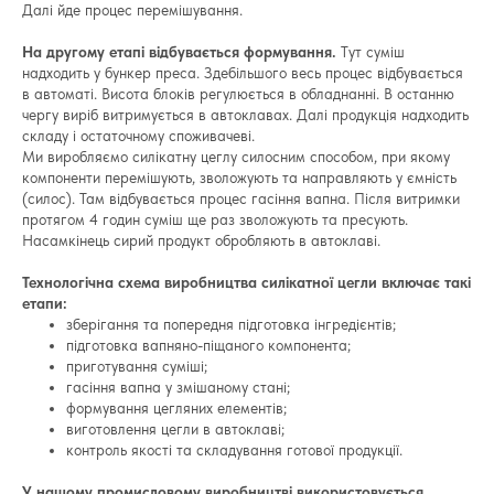
Далі йде процес перемішування.
На другому етапі відбувається формування.
Тут суміш
надходить у бункер преса. Здебільшого весь процес відбувається
в автоматі. Висота блоків регулюється в обладнанні. В останню
чергу виріб витримується в автоклавах. Далі продукція надходить
складу і остаточному споживачеві.
Ми виробляємо силікатну цеглу силосним способом, при якому
компоненти перемішують, зволожують та направляють у ємність
(силос). Там відбувається процес гасіння вапна. Після витримки
протягом 4 годин суміш ще раз зволожують та пресують.
Насамкінець сирий продукт обробляють в автоклаві.
Технологічна схема виробництва силікатної цегли включає такі
етапи:
зберігання та попередня підготовка інгредієнтів;
підготовка вапняно-піщаного компонента;
приготування суміші;
гасіння вапна у змішаному стані;
формування цегляних елементів;
виготовлення цегли в автоклаві;
контроль якості та складування готової продукції.
У нашому промисловому виробництві використовується