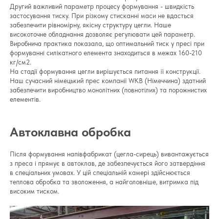
Другий важливий параметр процесу формування - швидкість
застосування тиску. При різкому стисканні маси не вдасться
забезпечити рівномірну, якісну структуру цегли. Наше
високоточне обладнання дозволяє регулювати цей параметр.
Виробнича практика показала, що оптимальний тиск у пресі при
формуванні силікатного елемента знаходиться в межах 160-210
кг/см2.
На стадії формування цегли вирішується питання її конструкції.
Наш сучасний німецький прес компанії WKB (Німеччина) здатний
забезпечити виробництво монолітних (повнотілих) та порожнистих
елементів.
Автоклавна обробка
Після формування напівфабрикат (цегла-сирець) вивантажується
з преса і прямує в автоклав, де забезпечується його затвердіння
в спеціальних умовах. У цій спеціальній камері здійснюється
теплова обробка та зволоження, а найголовніше, витримка під
високим тиском.