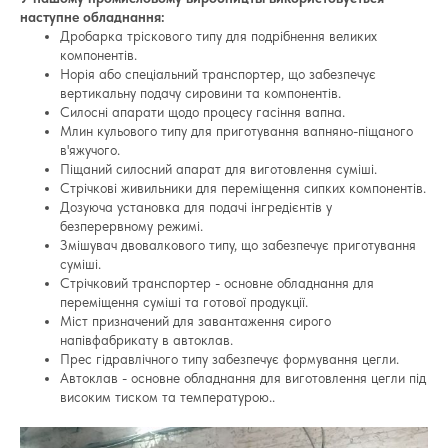
наступне обладнання:
Дробарка тріскового типу для подрібнення великих
компонентів.
Норія або спеціальний транспортер, що забезпечує
вертикальну подачу сировини та компонентів.
Силосні апарати щодо процесу гасіння вапна.
Млин кульового типу для приготування вапняно-піщаного
в'яжучого.
Піщаний силосний апарат для виготовлення суміші.
Стрічкові живильники для переміщення сипких компонентів.
Дозуюча установка для подачі інгредієнтів у
безперервному режимі.
Змішувач двовалкового типу, що забезпечує приготування
суміші.
Стрічковий транспортер - основне обладнання для
переміщення суміші та готової продукції.
Міст призначений для завантаження сирого
напівфабрикату в автоклав.
Прес гідравлічного типу забезпечує формування цегли.
Автоклав - основне обладнання для виготовлення цегли під
високим тиском та температурою..