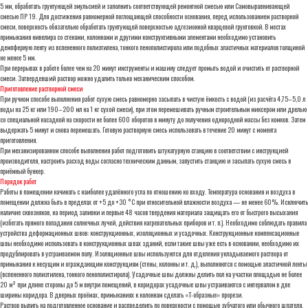
5 мм, обработать грунтующей эмульсией и заполнить соответствующей ремонтной смесью или Самовыравнивающей
смесью ПР 19. Для достижения равномерной поглощающей способности основания, перед использованием растворной
смеси, поверхность обязательно обработать грунтующей поверхностью адгезионной кварцевой грунтовкой. В местах
примыкания нивелира со стенами, колоннами и другими конструктивными элементами необходимо установить
демпферную ленту из вспененного полиэтилена, тонкого пенополистирола или подобных эластичных материалов толщиной
не менее 5 мм.
При перерывах в работе более чем на 20 минут инструменты и машину следует промыть водой и очистить от растворной
смеси. Затвердевший раствор можно удалить только механическим способом.
Приготовление растворной смеси
При ручном способе выполнения работ сухую смесь равномерно засыпать в чистую ёмкость с водой (из расчёта 4,75–5,0 л
воды на 25 кг или 190–200 мл на 1 кг сухой смеси), при этом перемешивать ручным строительным миксером или дрелью
со специальной насадкой на скорости не более 600 оборотов в минуту до получения однородной массы без комков. Затем
выдержать 5 минут и снова перемешать. Готовую растворную смесь использовать в течение 20 минут с момента
приготовления.
При механизированном способе выполнения работ подготовить штукатурную станцию в соответствии с инструкцией
производителя, настроить расход воды согласно техническим данным, запустить станцию и засыпать сухую смесь в
приёмный бункер.
Порядок работ
Работы в помещении начинать с наиболее удалённого угла по отношению ко входу. Температура основания и воздуха в
помещении должна быть в пределах от +5 до +30 °C при относительной влажности воздуха — не менее 60%. Исключить
наличие сквозняков, на период заливки и первые 48 часов твердения материала защищать его от быстрого высыхания
(избегать прямого попадания солнечных лучей, действия нагревательных приборов и т. п.). Необходимо соблюдать правила
устройства деформационных швов: конструкционных, изоляционных и усадочных. Конструкционные компенсационные
швы необходимо использовать в конструкционных швах зданий, если такие швы уже есть в основании, необходимо их
продублировать в устраиваемом полу. Изоляционные швы используются для отделения укладываемого раствора от
примыкания к несущим и ограждающим конструкциям (стены, колонны и т. д.), выполняются с помощью эластичной ленты
(вспененного полиэтилена, тонкого пенополистирола). Усадочные швы должны делить пол на участки площадью не более
20 м² при длине стороны до 5 м внутри помещений, в коридорах усадочные швы устраиваются с интервалом в две
ширины коридора. В дверных проёмах, примыканиях к колоннам сделать «Т-образные» прорези.
Раствор вылить на подготовленное основание и распределить по поверхности с помощью зубчатого или обычного шпателя,