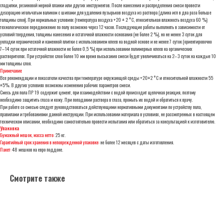
гладилки, резиновой мерной планки или других инструментов. После нанесения и распределения смеси провести
деаэрацию игольчатым валиком с шипами для удаления пузырьков воздуха из раствора (длина игл в два раза больше
толщины слоя). При нормальных условиях (температура воздуха +20 ± 2 °C, относительная влажность воздуха 60 %)
технологическое передвижение по полу возможно через 12 часов. Последующие работы выполнять в зависимости от
условий твердения, толщины нанесения и остаточной влажности основания (не более 2 %), но не менее 3 суток для
укладки керамической и каменной плитки с использованием клеев на водной основе и не менее 7 суток (ориентировочно
7–14 суток при остаточной влажности не более 0,5 %) при использовании полимерных клеев на органических
растворителях. При устройстве слоя более 10 мм время высыхания смеси будет увеличиваться на 2–3 суток на каждые 10
мм толщины слоя.
Примечание
Все рекомендации и показатели качества при температуре окружающей среды +20±2 °С и относительной влажности 55
±5%. В других условиях возможны изменения рабочих параметров смеси.
Cмесь для пола ПР 19 содержит цемент, при взаимодействии с водой происходит щелочная реакция, поэтому
необходимо защитить глаза и кожу. При попадании раствора в глаза, промыть их водой и обратиться к врачу.
При работе со смесью следует руководствоваться действующими нормативными документами по устройству пола,
правилами и требованиями данной инструкции. При использовании материала в условиях, не рассмотренных в настоящем
техническом описании, необходимо самостоятельно провести испытания или обратиться за консультацией к изготовителю.
Упаковка
Бумажный мешок, масса нетто:
25 кг.
Гарантийный срок хранения в неповрежденной упаковке:
не более 12 месяцев с даты изготовления.
Пакет:
48 мешков на евро поддоне.
Смотрите также