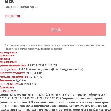
М150
Завод Харьковские Стройматериалы
грн.
290,00
КУПИТЬ
Для выравнивания бетонных и цементно-песчаных оснований пола под последующую укладку
керамической плитки, линолеума, ламината, ковролина
Характеристики
Применение
Упаковка
Характеристики
Условное обозначение смеси:
ЦГ.2.ПР1 ДСТУ Б В.2.7-126:2011
Пропорция смеси:
0,19-0,20 л воды на 1 кг сухой смеси (4,75 -5,0 л воды на мешок 25 кг)
Жизнеспособность раствора:
не менее 20 минут
Расход при толщине слоя 1 мм:
около 1,7 кг/м2
Толщина слоя:
от 3 до 20 мм
Прочность при сжатии:
не менее 15 МПа
Применение
Подготовка основы
Основание для устройства нивелир-массы должно быть устроено и подготовлено в соответствии с требованиями СНиП
3.03.01-87, ДСТУ-Н Б А.3.1-23:2013 и ДСТУ-Н Б В.2.6-212:2016. Поверхность основания должна быть прочной
(прочность на сжатие не менее 10 МПа), очищенной от пыли, грязи, извести, жиров, масляных или эмульсионных красок.
Перед нанесением раствора, хрупкие, непрочные участки основания необходимо тщательно удалить, при наличии пыли,
поверхность пройти пылесосом для создания чистого контактного слоя. Трещины в основе расшить на глубину и ширину до