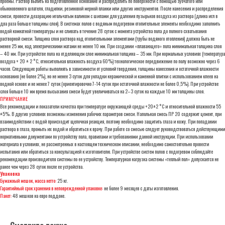
проемы. Раствор вылить на подготовленное основание и распределить по поверхности с помощью зубчатого или
обыкновенного шпателя, гладилки, резиновой мерной планки или других инструментов. После нанесения и распределения
смеси, провести деаэрацию игольчатым валиком с шипами для удаления пузырьков воздуха из раствора (длина игл в
два раза больше толщины слоя). В системах полов с водяным подогревом отопительные элементы необходимо заполнить
водой комнатной температуры и не сливать в течение 28 суток с момента устройства пола до полного схватывания
растворной смеси. Толщина слоя раствора над отопительными элементами (трубы водяного отопления) должна быть не
менее 25 мм, над электрическими матами не менее 10 мм. При создании «плавающего» пола минимальная толщина слоя
– 40 мм. При устройстве пола на отделяющем слое минимальная толщина – 35 мм. При нормальных условиях (температура
воздуха + 20 ± 2 °С, относительная влажность воздуха 60%) технологическое передвижение по полу возможно через 6
часов. Следующие работы выполнять в зависимости от условий твердения, толщины нанесения и остаточной влажности
основания (не более 2%), но не менее 3 суток для укладки керамической и каменной плитки с использованием клеев на
водной основе и не менее 7 суток (ориентировочно 7-14 суток при остаточной влажности не более 0,5%). При устройстве
слоя больше 10 мм время высыхания смеси будет увеличиваться на 2–3 суток на каждые 10 мм толщины слоя.
ПРИМЕЧАНИЕ
Все рекомендации и показатели качества при температуре окружающей среды +20±2 °С и относительной влажности 55
±5%. В других условиях возможны изменения рабочих параметров смеси. Напольная смесь ПР 20 содержит цемент, при
взаимодействии с водой происходит щелочная реакция, поэтому необходимо защитить глаза и кожу. При попадании
раствора в глаза, промыть их водой и обратиться к врачу. При работе со смесью следует руководствоваться действующими
нормативными документами по устройству пола, правилами и требованиями данной инструкции. При использовании
материала в условиях, не рассмотренных в настоящем техническом описании, необходимо самостоятельно провести
испытания или обратиться за консультацией к изготовителю. При устройстве систем полов с подогревом соблюдайте
рекомендации производителя системы по ее устройству. Температурная нагрузка системы «теплый пол» допускается не
ранее чем через 28 суток после ее устройства.
Упаковка
Бумажный мешок, масса нетто:
25 кг.
Гарантийный срок хранения в неповрежденной упаковке:
не более 9 месяцев с даты изготовления.
Пакет:
48 мешков на евро поддоне.