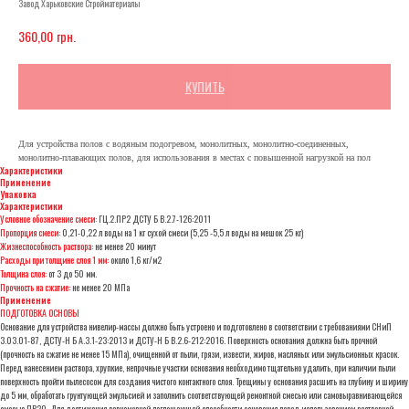
Завод Харьковские Стройматериалы
грн.
360,00
КУПИТЬ
Для устройства полов с водяным подогревом, монолитных, монолитно-соединенных,
монолитно-плавающих полов, для использования в местах с повышенной нагрузкой на пол
Характеристики
Применение
Упаковка
Характеристики
Условное обозначение смеси:
ГЦ.2.ПР2 ДСТУ Б В.2.7-126:2011
Пропорция смеси:
0,21-0,22 л воды на 1 кг сухой смеси (5,25 -5,5 л воды на мешок 25 кг)
Жизнеспособность раствора:
не менее 20 минут
Расходы при толщине слоя 1 мм:
около 1,6 кг/м2
Толщина слоя:
от 3 до 50 мм.
Прочность на сжатие:
не менее 20 МПа
Применение
ПОДГОТОВКА ОСНОВЫ
Основание для устройства нивелир-массы должно быть устроено и подготовлено в соответствии с требованиями СНиП
3.03.01-87, ДСТУ-Н Б А.3.1-23:2013 и ДСТУ-Н Б В.2.6-212:2016. Поверхность основания должна быть прочной
(прочность на сжатие не менее 15 МПа), очищенной от пыли, грязи, извести, жиров, масляных или эмульсионных красок.
Перед нанесением раствора, хрупкие, непрочные участки основания необходимо тщательно удалить, при наличии пыли
поверхность пройти пылесосом для создания чистого контактного слоя. Трещины у основания расшить на глубину и ширину
до 5 мм, обработать грунтующей эмульсией и заполнить соответствующей ремонтной смесью или самовыравнивающейся
смесью ПР20. Для достижения равномерной поглощающей способности основания перед использованием растворной