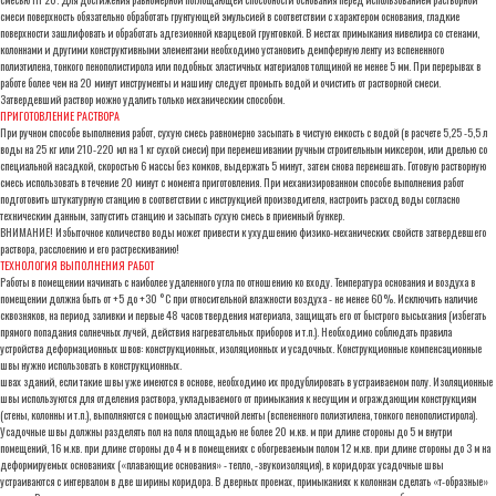
смеси поверхность обязательно обработать грунтующей эмульсией в соответствии с характером основания, гладкие
поверхности зашлифовать и обработать адгезионной кварцевой грунтовкой. В местах примыкания нивелира со стенами,
колоннами и другими конструктивными элементами необходимо установить демпферную ленту из вспененного
полиэтилена, тонкого пенополистирола или подобных эластичных материалов толщиной не менее 5 мм. При перерывах в
работе более чем на 20 минут инструменты и машину следует промыть водой и очистить от растворной смеси.
Затвердевший раствор можно удалить только механическим способом.
ПРИГОТОВЛЕНИЕ РАСТВОРА
При ручном способе выполнения работ, сухую смесь равномерно засыпать в чистую емкость с водой (в расчете 5,25 -5,5 л
воды на 25 кг или 210-220 мл на 1 кг сухой смеси) при перемешивании ручным строительным миксером, или дрелью со
специальной насадкой, скоростью 6 массы без комков, выдержать 5 минут, затем снова перемешать. Готовую растворную
смесь использовать в течение 20 минут с момента приготовления. При механизированном способе выполнения работ
подготовить штукатурную станцию ​​в соответствии с инструкцией производителя, настроить расход воды согласно
техническим данным, запустить станцию ​​и засыпать сухую смесь в приемный бункер.
ВНИМАНИЕ! Избыточное количество воды может привести к ухудшению физико-механических свойств затвердевшего
раствора, расслоению и его растрескиванию!
ТЕХНОЛОГИЯ ВЫПОЛНЕНИЯ РАБОТ
Работы в помещении начинать с наиболее удаленного угла по отношению ко входу. Температура основания и воздуха в
помещении должна быть от +5 до +30 °C при относительной влажности воздуха - не менее 60%. Исключить наличие
сквозняков, на период заливки и первые 48 часов твердения материала, защищать его от быстрого высыхания (избегать
прямого попадания солнечных лучей, действия нагревательных приборов и т.п.). Необходимо соблюдать правила
устройства деформационных швов: конструкционных, изоляционных и усадочных. Конструкционные компенсационные
швы нужно использовать в конструкционных.
швах зданий, если такие швы уже имеются в основе, необходимо их продублировать в устраиваемом полу. Изоляционные
швы используются для отделения раствора, укладываемого от примыкания к несущим и ограждающим конструкциям
(стены, колонны и т.п.), выполняются с помощью эластичной ленты (вспененного полиэтилена, тонкого пенополистирола).
Усадочные швы должны разделять пол на поля площадью не более 20 м.кв. м при длине стороны до 5 м внутри
помещений, 16 м.кв. при длине стороны до 4 м в помещениях с обогреваемым полом 12 м.кв. при длине стороны до 3 м на
деформируемых основаниях («плавающие основания» - тепло, -звукоизоляция), в коридорах усадочные швы
устраиваются с интервалом в две ширины коридора. В дверных проемах, примыканиях к колоннам сделать «т-образные»