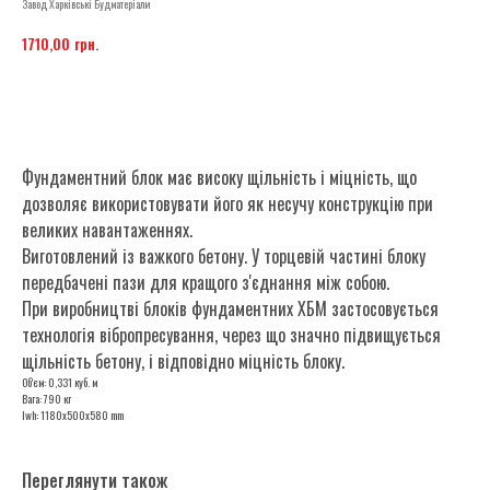
Завод Харківські Будматеріали
грн.
1710,00
ЗАМОВИТИ
Фундаментний блок має високу щільність і міцність, що
дозволяє використовувати його як несучу конструкцію при
великих навантаженнях.
Виготовлений із важкого бетону. У торцевій частині блоку
передбачені пази для кращого з'єднання між собою.
При виробництві блоків фундаментних ХБМ застосовується
технологія вібропресування, через що значно підвищується
щільність бетону, і відповідно міцність блоку.
Об'єм: 0,331 куб. м
Вага: 790 кг
lwh: 1180x500x580 mm
Переглянути також