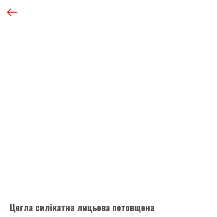
Цегла силікатна лицьова потовщена