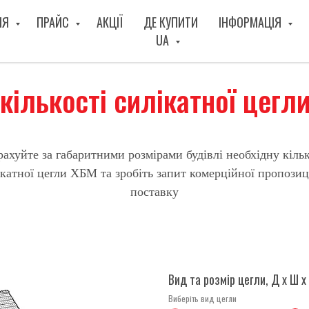
ІЯ
ПРАЙС
АКЦІЇ
ДЕ КУПИТИ
ІНФОРМАЦІЯ
UA
кількості силікатної цегл
рахуйте за габаритними розмірами будівлі необхідну кільк
ікатної цегли ХБМ та зробіть запит комерційної пропозиці
поставку
Вид та розмір цегли, Д х Ш х
Виберіть вид цегли