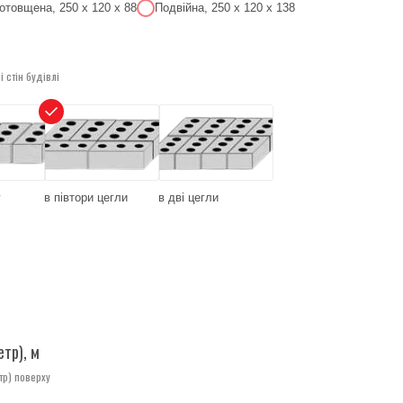
отовщена, 250 х 120 х 88
Подвійна, 250 х 120 х 138
 стін будівлі
у
в півтори цегли
в дві цегли
етр), м
тр) поверху