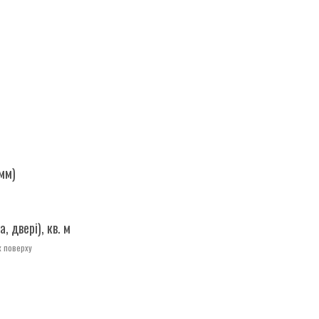
мм)
, двері), кв. м
х поверху