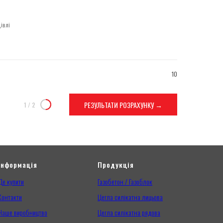
івлі
10
РЕЗУЛЬТАТИ РОЗРАХУНКУ →
1
/
2
Інформація
Продукція
Де купити
Газобетон / Газоблок
Контакти
Цегла силікатна лицьова
Наше виробництво
Цегла силікатна рядова