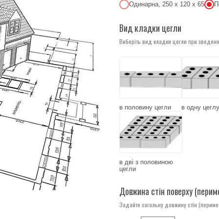
Одинарна, 250 x 120 x 65
П
Вид кладки цегли
Виберіть вид кладки цегли при зведенні
в половину цегли
в одну цегл
в дві з половиною
цегли
Довжина стін поверху (перим
Задайте загальну довжину стін (периме