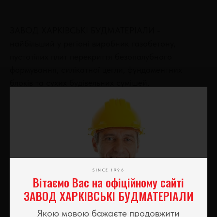
ЗАВОД ХАРКІВСЬКІ БУДМАТЕРІАЛИ -
найбільший у регіоні виробник газобетону,
пустотілих плит перекриття безопалубного
формування, силікатної цегли, фундаментних
блоків та сухих будівельних сумішей.
Наша мета - забезпечити українського споживача
доступними будівельними матеріалами
європейської якості. Для виробництва готової
продукції ми використовуємо тільки сертифіковані
природні екологічні матеріали.
SINCE 1996
Вітаємо Вас на офіційному сайті
ЗАВОД ХАРКІВСЬКІ БУДМАТЕРІАЛИ
Якою мовою бажаєте продовжити