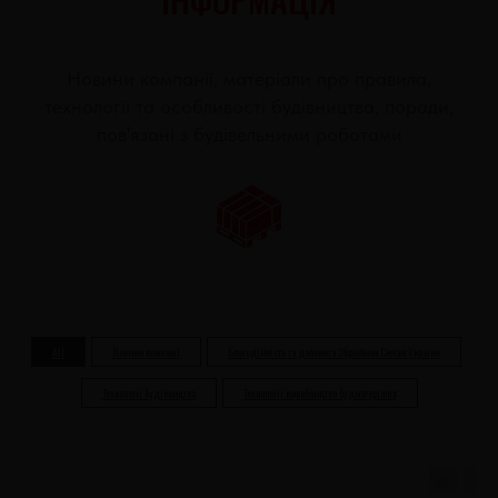
Новини компанії, матеріали про правила,
технології та особливості будівництва, поради,
пов'язані з будівельними роботами
All
Новини компанії
Благодійність та допомога Збройним Силам України
Технології будівництва
Технології виробництва будматеріалів