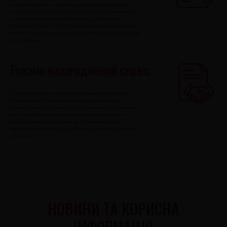
моменту закупівлі сировини до моменту відвантаження
готової продукції покупцю. Вся продукція виготовляється
на високотехнологічному обладнанні, зробленому в
Німеччині, Бельгії, Італії. У разі обґрунтованих претензій з
якості, ми гарантуємо негайну та безкоштовну заміну будь-
якого товару.
Роками
налагоджений
сервіс
Ми оптимізували та налагодили процеси придбання
будматеріалів покпцями безпосередньо на заводі.
Надаємо повну та зрозумілу для споживача консультацію
по всій номенклатурі товару, гарантуємо швидке та
кваліфіковане обслуговування. У необхідні для Вас
терміни доставимо на Ваш об'єкт високоякісні будівельні
матеріали.
НОВИНИ
ТА КОРИСНА
ІНФОРМАЦІЯ