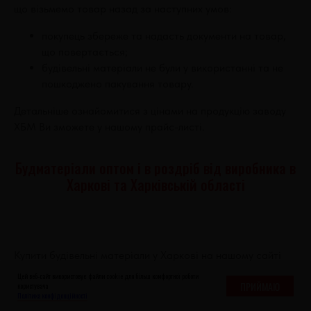
що візьмемо товар назад за наступних умов:
покупець збереже та надасть документи на товар,
що повертається;
будівельні матеріали не були у використанні та не
пошкоджено пакування товару.
Детальніше ознайомитися з цінами на продукцію заводу
ХБМ Ви зможете у нашому прайс-листі.
Будматеріали оптом і в роздріб від виробника в
Харкові та Харківській області
Купити будівельні матеріали у Харкові на нашому сайті
просто, вигідно та зручно. Ціни в інтернет-магазині ХБМ
Цей веб-сайт використовує файли cookie для більш комфортної роботи
ПРИЙМАЮ
нижчі, ніж у інших компаній, тому що ми працюємо без
користувача
Політика конфіденційності
посередників. Наш веб-сайт є офіційний інтернет-