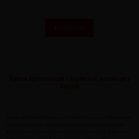
ВСІ ПУБЛІКАЦІЇ
Купити будматеріали / будівельні матеріали у
Харкові
Зараз абсолютно будь-який інтернет-магазин будівельних
матеріалів може запропонувати безліч видів продукції,
віддалене обслуговування та швидку доставку. Будь-яка
людина може зайти з комп'ютеру, ноутбука або