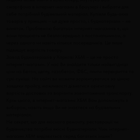
смартфона в інтернет-магазин в браузері і вибрати для
себе потрібний будівельний матеріал. Купівля будь-яких
товарів у принципі – це дуже просто, і будматеріали – не
виняток. Проблемою багатьох інтернет-магазинів є, що
вони працюють не безпосередньо з постачальником, а
через одного чи навіть кількох посередників. Це лише
підвищує вартість товару.
Завод будматеріалів у Харкові ХБМ – це не просто
інтернет-магазин. У нас Ви знайдете тільки найвигідніші
ціни на бетон, цеглу, газобетон, ФБС, плити перекриття та
сухі суміші. На сайті ви можете зорієнтуватися за ціною
завдяки прайсу, можливості дізнатися орієнтовну
вартість доставки та варіанти завантаження транспорту.
Крім цього, в інтернет-магазині ХБМ Вам допоможуть з
вибором, навіть якщо Ви не знаєтеся на будівельних
матеріалах.
Не секрет, що для якісного ремонту, реставрації чи
будівництва потрібні якісні будматеріали. Чим інтернет-
магазин ХБМ виділяється серед багатьох інших?