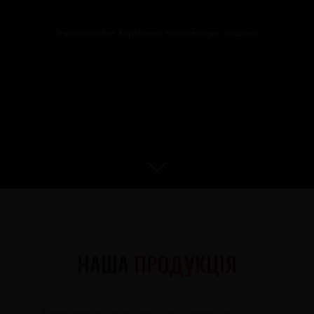
Індивідуальне вирішення комплексних завдань
НАША
ПРОДУКЦІЯ
Застосовуємо сучасні технології визнаних