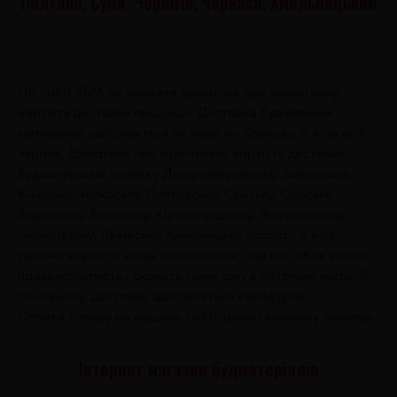
Полтава, Суми, Чернігів, Черкаси, Хмельницький
На сайті ХБМ ви зможете дізнатися про орієнтовну
вартість доставки продукції. Доставка будівельних
матеріалів здійснюється не лише по Харкову, а й по всій
Україні. Дізнатися про орієнтовну вартість доставки
будматеріалів можна у Дніпропетровську, Запорізьку,
Київську, Черкаську, Полтавську, Сумську, Одеську,
Харківську, Вінницьку, Кіровоградську, Житомирську,
Чернігівську, Львівську, Хмельницьку області. В інші
регіони вартість може змінюватися, але вас обов'язково
проконсультують і скажуть точну ціну в потрібне місто. В
основному, доставка здійснюється єврофурою.
Оплата товару на нашому сайті зручна кожному покупцю.
Інтернет магазин будматеріалів