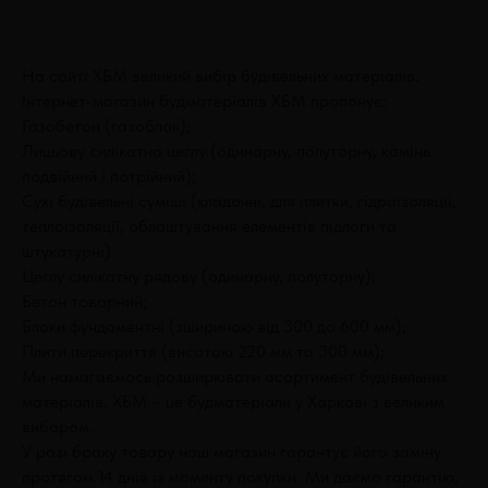
На сайті ХБМ великий вибір будівельних матеріалів.
Інтернет-магазин будматеріалів ХБМ пропонує:
Газобетон (газоблок);
Лицьову силікатна цеглу (одинарну, полуторну, камінь
подвійний і потрійний);
Сухі будівельні суміші (кладочні, для плитки, гідроізоляції,
теплоізоляції, облаштування елементів підлоги та
штукатурні).
Цеглу силікатну рядову (одинарну, полуторну);
Бетон товарний;
Блоки фундаментні (зшириною від 300 до 600 мм);
Плити перекриття (висотою 220 мм та 300 мм);
Ми намагаємось розширювати асортимент будівельних
матеріалів. ХБМ – це будматеріали у Харкові з великим
вибором.
У разі браку товару наш магазин гарантує його заміну
протягом 14 днів із моменту покупки. Ми даємо гарантію,