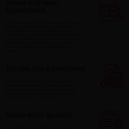
Повний асортимент
будматеріалів
Ми виробляємо повний асортимент будівельних матеріалів
для облаштування фундаментів, підвалів, зведення стін,
облаштування перекриття та проведення внутрішніх і
зовнішніх робіт по оздобленню. Вам не доведеться збирати
потрібні для будівництва матеріали по різним місцям та від
різних виробників, витрачаючи на це дорогоцінний час.
Все можна придбати в одному місці безпосередньо у
виробника.
Доступні ціни
від виробника
Ми гарантуємо нашим покупцям мінімальні ціни на нашу
продукцію без посередників. Як найбільший виробник
будматеріалів в регіоні, завод "Харківські будматеріали"
пропонує ексклюзивні умови для роботи забудовникам,
торговельним компаніям, перевізникам.
Висока якість
продукції
Ми контролюємо всі етапи виробничого процесу, з