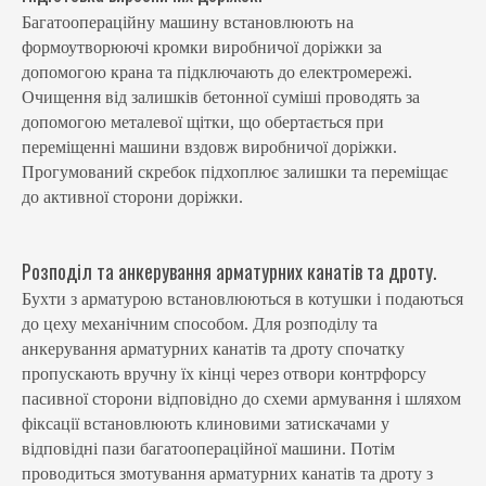
Багатоопераційну машину встановлюють на
формоутворюючі кромки виробничої доріжки за
допомогою крана та підключають до електромережі.
Очищення від залишків бетонної суміші проводять за
допомогою металевої щітки, що обертається при
переміщенні машини вздовж виробничої доріжки.
Прогумований скребок підхоплює залишки та переміщає
до активної сторони доріжки.
Розподіл та анкерування арматурних канатів та дроту.
Бухти з арматурою встановлюються в котушки і подаються
до цеху механічним способом. Для розподілу та
анкерування арматурних канатів та дроту спочатку
пропускають вручну їх кінці через отвори контрфорсу
пасивної сторони відповідно до схеми армування і шляхом
фіксації встановлюють клиновими затискачами у
відповідні пази багатоопераційної машини. Потім
проводиться змотування арматурних канатів та дроту з