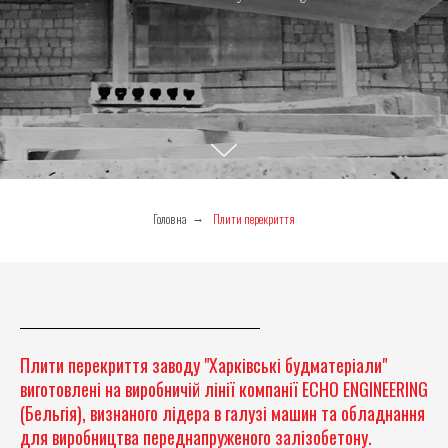
Головна
Плити перекриття
→
Плити перекриття заводу "Харківські будматеріали"
виготовлені на виробничій лінії компанії ECHO ENGINEERING
(Бельгія), визнаного лідера в галузі машин та обладнання
для виробництва переднапруженого залізобетону.