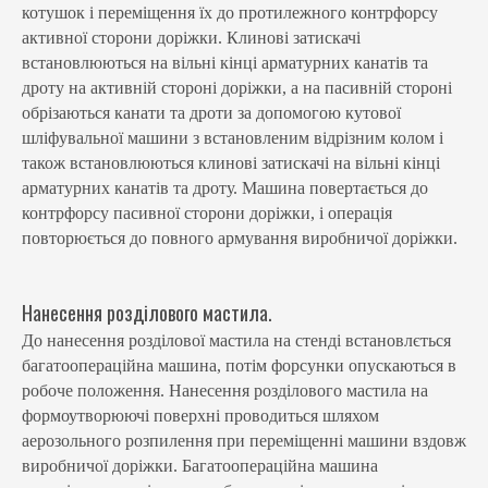
котушок і переміщення їх до протилежного контрфорсу
активної сторони доріжки. Клинові затискачі
встановлюються на вільні кінці арматурних канатів та
дроту на активній стороні доріжки, а на пасивній стороні
обрізаються канати та дроти за допомогою кутової
шліфувальної машини з встановленим відрізним колом і
також встановлюються клинові затискачі на вільні кінці
арматурних канатів та дроту. Машина повертається до
контрфорсу пасивної сторони доріжки, і операція
повторюється до повного армування виробничої доріжки.
Нанесення розділового мастила.
До нанесення розділової мастила на стенді встановлється
багатоопераційна машина, потім форсунки опускаються в
робоче положення. Нанесення розділового мастила на
формоутворюючі поверхні проводиться шляхом
аерозольного розпилення при переміщенні машини вздовж
виробничої доріжки. Багатоопераційна машина