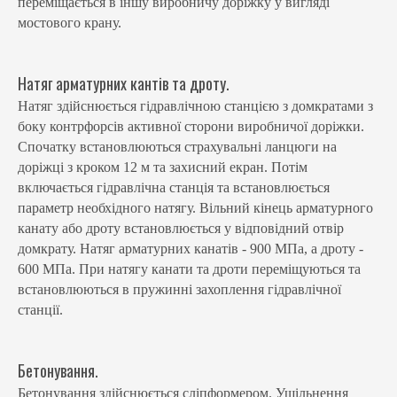
переміщається в іншу виробничу доріжку у вигляді
мостового крану.
Натяг арматурних кантів та дроту.
Натяг здійснюється гідравлічною станцією з домкратами з
боку контрфорсів активної сторони виробничої доріжки.
Спочатку встановлюються страхувальні ланцюги на
доріжці з кроком 12 м та захисний екран. Потім
включається гідравлічна станція та встановлюється
параметр необхідного натягу. Вільний кінець арматурного
канату або дроту встановлюється у відповідний отвір
домкрату. Натяг арматурних канатів - 900 МПа, а дроту -
600 МПа. При натягу канати та дроти переміщуються та
встановлюються в пружинні захоплення гідравлічної
станції.
Бетонування.
Бетонування здійснюється сліпформером. Ущільнення