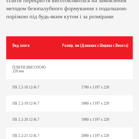
Плити перекриття виготовляються на замовлення
методом безопалубного формування з подальшою
порізкою під будь-яким кутом і за розмірами
Вид плити
Розмір, мм (Довжина х Ширина х Висота)
ПЛИТИ ВИСОТОЮ
220 мм
ПБ 2.2-18.12-К-7
1780 х 1197 х 220
ПБ 2.2-19.12-К-7
1880 х 1197 х 220
ПБ 2.2-20.12-К-7
1980 х 1197 х 220
ПБ 2.2-21.12-К-7
2080 х 1197 х 220