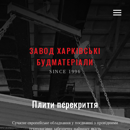
ЗАВОД ХАРКІВСЬКІ
БУДМАТЕРІАЛИ
SINCE 1996
Плити перекриття
Сучасне європейське обладнання у поєднанні з провідними
технологіями забезпечує найвищу якість