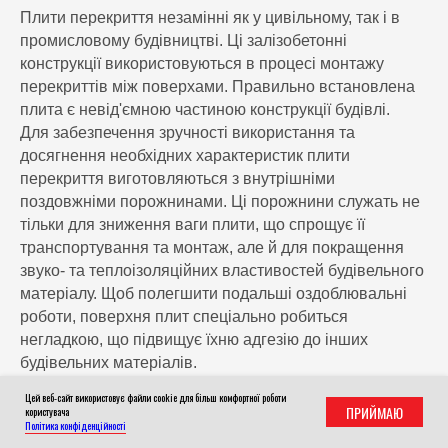
Плити перекриття незамінні як у цивільному, так і в
промисловому будівництві. Ці залізобетонні
конструкції використовуються в процесі монтажу
перекриттів між поверхами. Правильно встановлена
плита є невід'ємною частиною конструкції будівлі.
Для забезпечення зручності використання та
досягнення необхідних характеристик плити
перекриття виготовляються з внутрішніми
поздовжніми порожнинами. Ці порожнини служать не
тільки для зниження ваги плити, що спрощує її
транспортування та монтаж, але й для покращення
звуко- та теплоізоляційних властивостей будівельного
матеріалу. Щоб полегшити подальші оздоблювальні
роботи, поверхня плит спеціально робиться
негладкою, що підвищує їхню адгезію до інших
будівельних матеріалів.
Цей веб-сайт використовує файли cookie для більш комфортної роботи
ПРИЙМАЮ
користувача
Залежно від типу будівель, можуть
Політика конфіденційності
використовуватись різні види плит