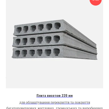
Плита висотою 220 мм
для облаштування перекриття та покриття
багатоповерхових житлових, громадських та виробничих