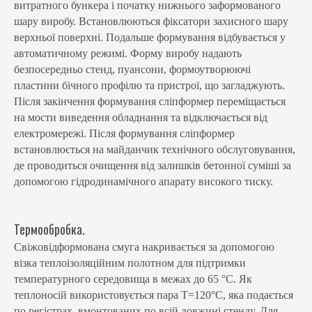
витратного бункера і початку нижнього заформованого
шару виробу. Встановлюються фіксатори захисного шару
верхньої поверхні. Подальше формування відбувається у
автоматичному режимі. Форму виробу надають
безпосередньо стенд, пуансони, формоутворюючі
пластини бічного профілю та пристрої, що загладжують.
Після закінчення формування сліпформер переміщається
на мости виведення обладнання та відключається від
електромережі. Після формування сліпформер
встановлюється на майданчик технічного обслуговування,
де проводиться очищення від залишків бетонної суміші за
допомогою гідродинамічного апарату високого тиску.
Термообробка.
Свіжовідформована смуга накривається за допомогою
візка теплоізоляційним полотном для підтримки
температурного середовища в межах до 65 °С. Як
теплоносій використовується пара Т=120°С, яка подається
по регістрах, вмонтованих по всій довжині стенду. Для