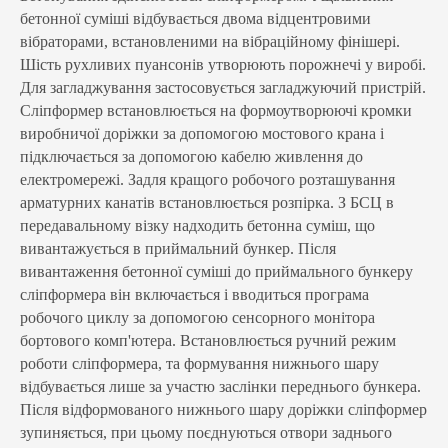
бетонної суміші відбувається двома відцентровими
вібраторами, встановленими на вібраційному фінішері.
Шість рухливих пуансонів утворюють порожнечі у виробі.
Для загладжування застосовується загладжуючий пристрій.
Сліпформер встановлюється на формоутворюючі кромки
виробничої доріжки за допомогою мостового крана і
підключається за допомогою кабелю живлення до
електромережі. Задля кращого робочого розташування
арматурних канатів встановлюється розпірка. З БСЦ в
передавальному візку надходить бетонна суміш, що
вивантажується в приймальний бункер. Після
вивантаження бетонної суміші до приймального бункеру
сліпформера він включається і вводиться програма
робочого циклу за допомогою сенсорного монітора
бортового комп'ютера. Встановлюється ручний режим
роботи сліпформера, та формування нижнього шару
відбувається лише за участю заслінки переднього бункера.
Після відформованого нижнього шару доріжки сліпформер
зупиняється, при цьому поєднуються отвори заднього