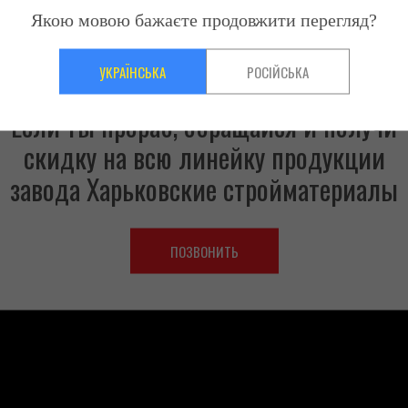
Якою мовою бажаєте продовжити перегляд?
УКРАЇНСЬКА
РОСІЙСЬКА
ПРИГЛАШАЕМ К СОТРУДНИЧЕСТВУ
Если ты прораб, обращайся и получи
скидку на всю линейку продукции
завода Харьковские стройматериалы
ПОЗВОНИТЬ