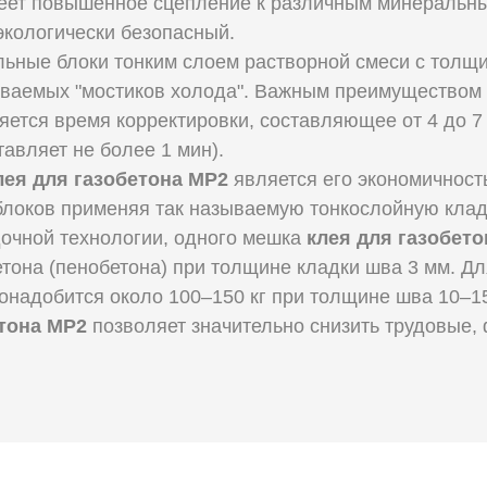
еет повышенное сцепление к различным минеральны
экологически безопасный.
льные блоки тонким слоем растворной смеси с толщи
ываемых "мостиков холода". Важным преимуществом
яется время корректировки, составляющее от 4 до 7
авляет не более 1 мин).
лея для газобетона МР2
является его экономичность
блоков применяя так называемую тонкослойную кла
очной технологии, одного мешка
клея для газобетон
етона (пенобетона) при толщине кладки шва 3 мм. Дл
онадобится около 100–150 кг при толщине шва 10–1
етона МР2
позволяет значительно снизить трудовые,