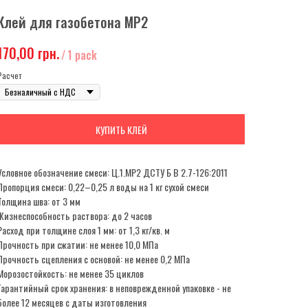
Клей для газобетона МР2
170,00
грн.
/
1 pack
Расчет
КУПИТЬ КЛЕЙ
Условное обозначение смеси: Ц.1.МР2 ДСТУ Б В 2.7-126:2011
Пропорция смеси: 0,22–0,25 л воды на 1 кг сухой смеси
Толщина шва: от 3 мм
Жизнеспособность раствора: до 2 часов
Расход при толщине слоя 1 мм: от 1,3 кг/кв. м
Прочность при сжатии: не менее 10,0 МПа
Прочность сцепления с основой: не менее 0,2 МПа
Морозостойкость: не менее 35 циклов
Гарантийный срок хранения: в неповрежденной упаковке - не
более 12 месяцев с даты изготовления