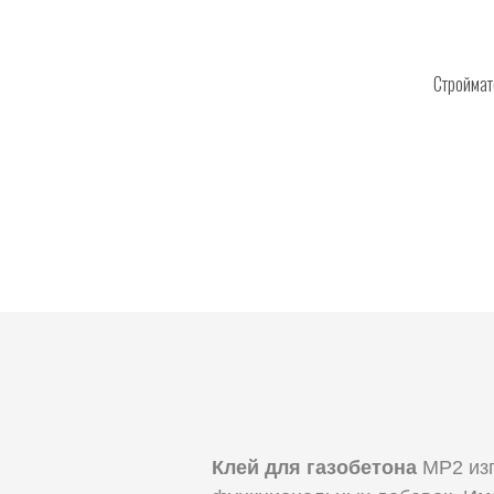
Стройма
Клей для газобетона
МР2 изг