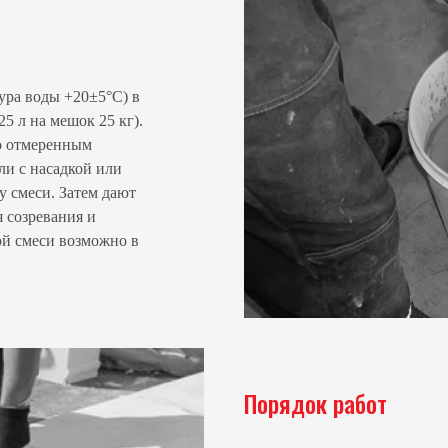
ура воды +20±5°C) в
25 л на мешок 25 кг).
о отмеренным
и с насадкой или
 смеси. Затем дают
я созревания и
й смеси возможно в
Порядок работ