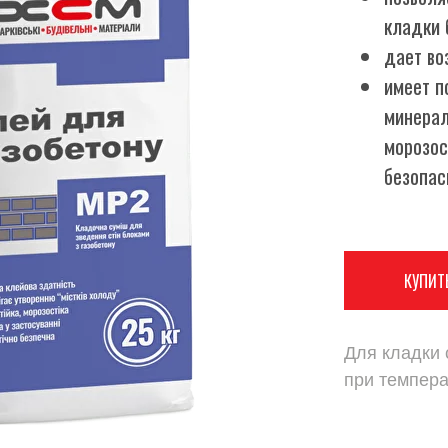
кладки 
дает во
имеет п
минерал
морозос
безопа
КУПИТ
Для кладки 
при темпер