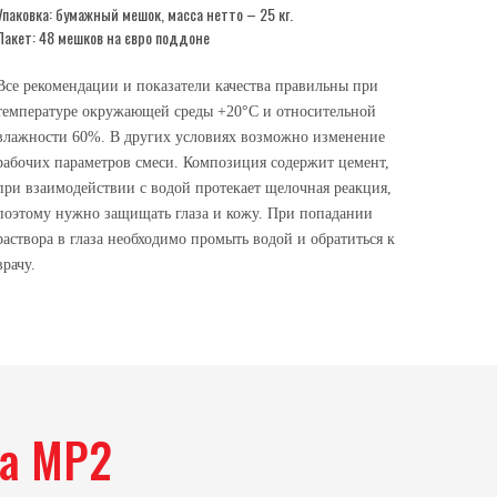
Упаковка: бумажный мешок, масса нетто – 25 кг.
Пакет: 48 мешков на євро поддоне
Все рекомендации и показатели качества правильны при
температуре окружающей среды +20°С и относительной
влажности 60%. В других условиях возможно изменение
рабочих параметров смеси. Композиция содержит цемент,
при взаимодействии с водой протекает щелочная реакция,
поэтому нужно защищать глаза и кожу. При попадании
раствора в глаза необходимо промыть водой и обратиться к
врачу.
на МР2