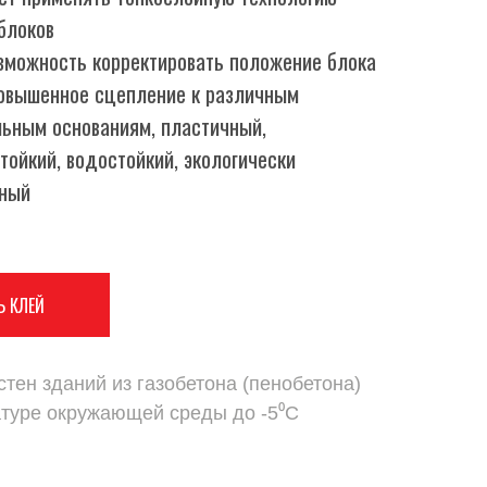
блоков
зможность корректировать положение блока
овышенное сцепление к различным
ьным основаниям, пластичный,
тойкий, водостойкий, экологически
сный
Ь КЛЕЙ
стен зданий из газобетона (пенобетона)
атуре окружающей среды до -5⁰С