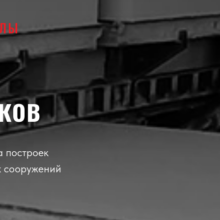
АЛЫ
ков
а построек
х сооружений