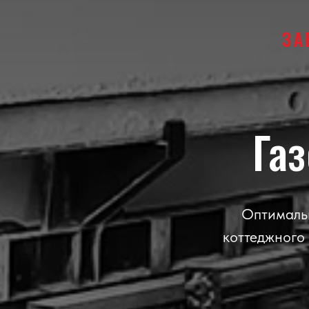
ЗА
Га
Оптимальн
коттеджного