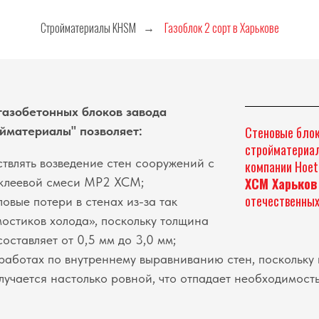
Стройматериалы KHSM
Газоблок 2 сорт в Харькове
→
газобетонных блоков завода
йматериалы" позволяет:
Стеновые блок
стройматериал
твлять возведение стен сооружений с
компании Hoet
клеевой смеси МР2 ХСМ;
ХСМ Харьков
отечественных
ловые потери в стенах из-за так
остиков холода», поскольку толщина
оставляет от 0,5 мм до 3,0 мм;
работах по внутреннему выравниванию стен, поскольку 
лучается настолько ровной, что отпадает необходимость