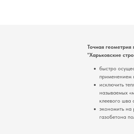
Точная геометрия 
"Харьковские стро
быстро осущес
применением 
исключить теп
называемых «м
клеевого шва с
экономить на 
газобетона по