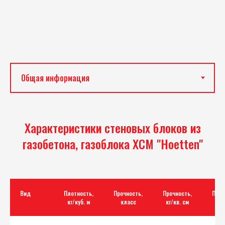
Характеристики стеновых блоков из
газобетона, газоблока ХСМ "Hoetten"
Вид
Плотность,
Прочность,
Прочность,
Пори
кг/куб. м
класс
кг/кв. см