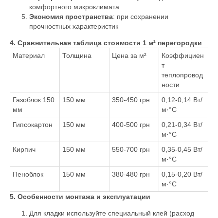
комфортного микроклимата
Экономия пространства
: при сохранении
прочностных характеристик
4. Сравнительная таблица стоимости 1 м² перегородки
Материал
Толщина
Цена за м²
Коэффициен
т
теплопровод
ности
Газоблок 150
150 мм
350-450 грн
0,12-0,14 Вт/
мм
м·°C
Гипсокартон
150 мм
400-500 грн
0,21-0,34 Вт/
м·°C
Кирпич
150 мм
550-700 грн
0,35-0,45 Вт/
м·°C
Пеноблок
150 мм
380-480 грн
0,15-0,20 Вт/
м·°C
5. Особенности монтажа и эксплуатации
Для кладки используйте специальный клей (расход