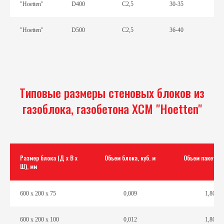
"Hоetten"
D400
С2,5
30-35
"Hоetten"
D500
С2,5
36-40
Типовые размеры стеновых блоков из
газоблока, газобетона ХСМ "Hoetten"
Размер блока (Д х В х
Объем блока, куб. м
Объем пакета, к
Ш), мм
600 х 200 х 75
0,009
1,80
600 х 200 х 100
0,012
1,80