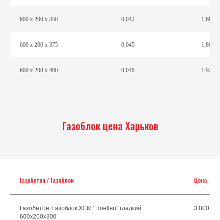
600 х 200 х 350
0,042
1,68
600 х 200 х 375
0,045
1,80
600 х 200 х 400
0,048
1,92
Газоблок цена Харьков
Газобетон / Газоблок
Цена
Газобетон, Газоблок ХСМ "Hoetten" гладкий
3 800,00г
600х200х300