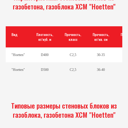
газобетона, газоблока ХСМ "Hoetten"
Вид
Плотность,
Прочность,
Прочность,
Пори
кг/куб. м
класс
кг/кв. см
"Hоetten"
D400
С2,5
30-35
"Hоetten"
D500
С2,5
36-40
Типовые размеры стеновых блоков из
газоблока, газобетона ХСМ "Hoetten"