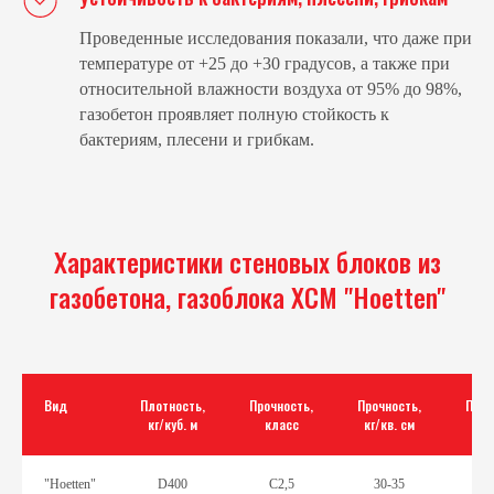
Проведенные исследования показали, что даже при
температуре от +25 до +30 градусов, а также при
относительной влажности воздуха от 95% до 98%,
газобетон проявляет полную стойкость к
бактериям, плесени и грибкам.
Характеристики стеновых блоков из
газобетона, газоблока ХСМ "Hoetten"
Вид
Плотность,
Прочность,
Прочность,
Пори
кг/куб. м
класс
кг/кв. см
"Hоetten"
D400
С2,5
30-35