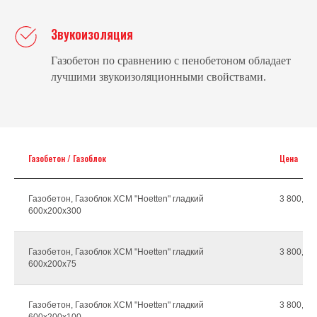
Звукоизоляция
Газобетон по сравнению с пенобетоном обладает
лучшими звукоизоляционными свойствами.
Газобетон / Газоблок
Цена
Газобетон, Газоблок ХСМ "Hoetten" гладкий
3 800,00г
600х200х300
Газобетон, Газоблок ХСМ "Hoetten" гладкий
3 800,00г
600х200х75
Газобетон, Газоблок ХСМ "Hoetten" гладкий
3 800,00г
600х200х100