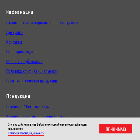
Информация
Строительные материалы от производителя
Где купить
Контакты
Наше производство
Новости и публикации
Политика конфиденциальности
Гарантии и качество продукции
Продукция
Газобетон / Газоблок Харьков
Кирпич силикатный лицевой Харьков
Этот веб-сайт использует файлы cookie для более комфортной роботы
Кирпич силикатный рядовой Харьков
ПРИНИМАЮ
пользователя
Политика конфиденциальности
Сухие строительные смеси Харьков