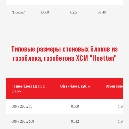
"Hоetten"
D500
С2,5
36-40
Типовые размеры стеновых блоков из
газоблока, газобетона ХСМ "Hoetten"
Размер блока (Д х В х
Объем блока, куб. м
Объем пакета, к
Ш), мм
600 х 200 х 75
0,009
1,80
600 х 200 х 100
0,012
1,80