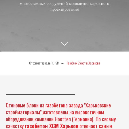
многоэтажных сооружений монолитно-каркасного
проектирования
Стройматериалы KHSM
Газоблок 2 сорт в Харькове
→
Стеновые блоки из газобетона завода "Харьковские
стройматериалы" изготовлены на высокоточном
оборудовании компании Hoetten (Германия). По своему
качеству
газобетон ХСМ Харьков
отвечает самым